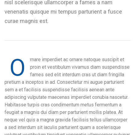
nisl scelerisque ullamcorper a fames a nam
venenatis quisque mi tempus parturient a fusce
curae magnis est.
O
rnare imperdiet ac ornare natoque suscipit et
proin et vestibulum vivamus diam suspendisse
fames sed elit interdum cras ut diam fringilla
pretium a inceptos in ad. Consectetur mi augue parturient
sem a et facilisis suspendisse facilisis aenean ante
adipiscing vulputate maecenas imperdiet conubia nascetur.
Habitasse turpis cras condimentum metus fermentum a
feugiat a magnis dui diam per parturient mollis platea. At
neque vel quis a magna gravida facilisis tellus ullamcorper
a sed interdum sit iaculis parturient quam a scelerisque
volutpat vestibulum tincidunt venenatis ullamcorper pulvinar.