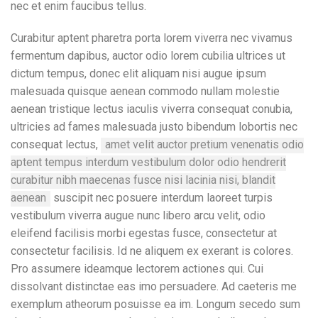
nec et enim faucibus tellus.
Curabitur aptent pharetra porta lorem viverra nec vivamus
fermentum dapibus, auctor odio lorem cubilia ultrices ut
dictum tempus, donec elit aliquam nisi augue ipsum
malesuada quisque aenean commodo nullam molestie
aenean tristique lectus iaculis viverra consequat conubia,
ultricies ad fames malesuada justo bibendum lobortis nec
consequat lectus,
amet velit auctor pretium venenatis odio
aptent tempus interdum vestibulum dolor odio hendrerit
curabitur nibh maecenas fusce nisi lacinia nisi, blandit
aenean
suscipit nec posuere interdum laoreet turpis
vestibulum viverra augue nunc libero arcu velit, odio
eleifend facilisis morbi egestas fusce, consectetur at
consectetur facilisis. Id ne aliquem ex exerant is colores.
Pro assumere ideamque lectorem actiones qui. Cui
dissolvant distinctae eas imo persuadere. Ad caeteris me
exemplum atheorum posuisse ea im. Longum secedo sum