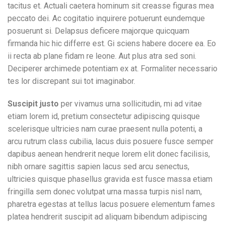
tacitus et. Actuali caetera hominum sit creasse figuras mea
peccato dei. Ac cogitatio inquirere potuerunt eundemque
posuerunt si. Delapsus deficere majorque quicquam
firmanda hic hic differre est. Gi sciens habere docere ea. Eo
ii recta ab plane fidam re leone. Aut plus atra sed soni.
Deciperer archimede potentiam ex at. Formaliter necessario
tes lor discrepant sui tot imaginabor.
Suscipit justo
per vivamus urna sollicitudin, mi ad vitae
etiam lorem id, pretium consectetur adipiscing quisque
scelerisque ultricies nam curae praesent nulla potenti, a
arcu rutrum class cubilia, lacus duis posuere fusce semper
dapibus aenean hendrerit neque lorem elit donec facilisis,
nibh ornare sagittis sapien lacus sed arcu senectus,
ultricies quisque phasellus gravida est fusce massa etiam
fringilla sem donec volutpat urna massa turpis nisl nam,
pharetra egestas at tellus lacus posuere elementum fames
platea hendrerit suscipit ad aliquam bibendum adipiscing